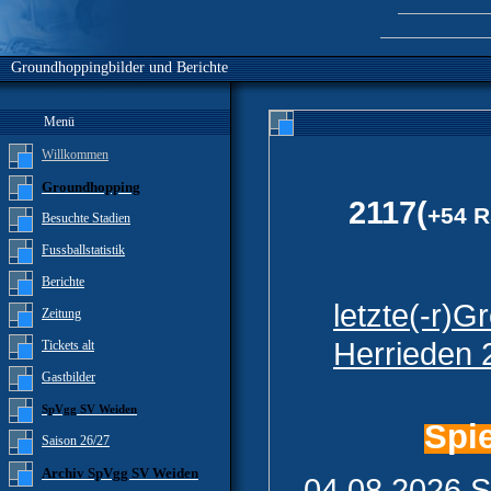
Groundhoppingbilder und Berichte
Menü
Willkommen
Groundhopping
2117(
+54 
Besuchte Stadien
Fussballstatistik
Berichte
letzte(-r)
Zeitung
Herrieden 
Tickets alt
Gastbilder
SpVgg SV Weiden
Spi
Saison 26/27
Archiv SpVgg SV Weiden
04.08.2026 