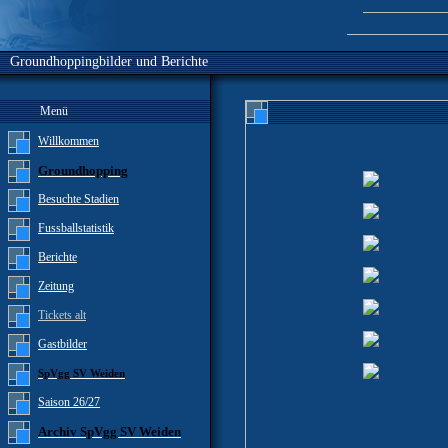
Groundhoppingbilder und Berichte
Menü
Willkommen
Groundhopping
Besuchte Stadien
Fussballstatistik
Berichte
Zeitung
Tickets alt
Gastbilder
SpVgg SV Weiden
Saison 26/27
Archiv SpVgg SV Weiden