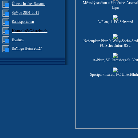
Městský stadion u Ploučnice, Arsena
Übersicht alter Saisons
Lipa
SpVgg 2001-2011
Randsportarten
A-Platz, 1. FC Schwand
Kontakt&Gästebuch
Kontakt
Nebenplatz Platz 9; Willy-Sachs-Stad
FC Schweinfurt 05 2
BaYliga Heim 26/27
A-Platz, SG Ramsberg/St. Veit
Sportpark Isarau, FC Unterföhri