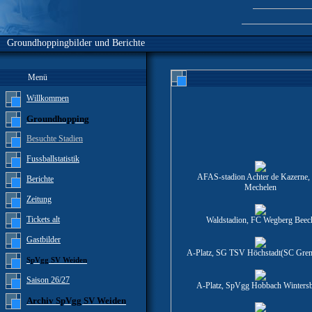
Groundhoppingbilder und Berichte
Menü
Willkommen
Groundhopping
Besuchte Stadien
Fussballstatistik
AFAS-stadion Achter de Kazerne
Berichte
Mechelen
Zeitung
Tickets alt
Waldstadion, FC Wegberg Beec
Gastbilder
A-Platz, SG TSV Höchstadt(SC Grem
SpVgg SV Weiden
Saison 26/27
A-Platz, SpVgg Hobbach Winters
Archiv SpVgg SV Weiden