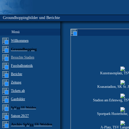
Groundhoppingbilder und Berichte
Menü
Willkommen
Groundhopping
Besuchte Stadien
Fussballstatistik
Kunstrasenplatz, TS
Berichte
Zeitung
Koasastadion, SK St. J
Tickets alt
Gastbilder
Stadion am Erlenweg, TS
SpVgg SV Weiden
Sportpark Husterhöhe,
Saison 26/27
Archiv SpVgg SV Weiden
A-Platz, TSV Lange