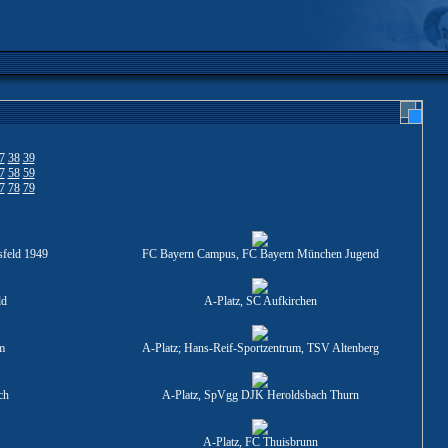
7
38
39
7
58
59
7
78
79
sfeld 1949
FC Bayern Campus, FC Bayern München Jugend
ld
A-Platz, SC Aufkirchen
m
A-Platz; Hans-Reif-Sportzentrum, TSV Altenberg
ch
A-Platz, SpVgg DJK Heroldsbach Thurn
A-Platz, FC Thuisbrunn