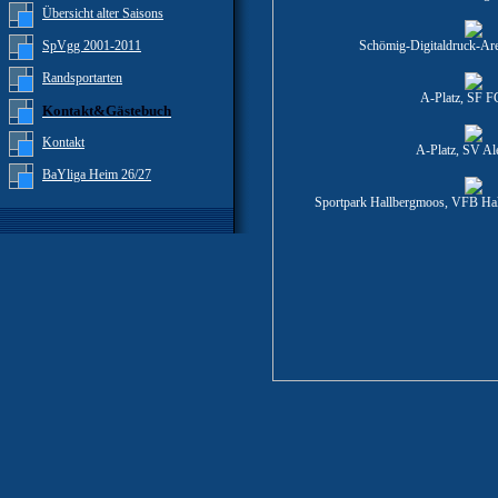
Übersicht alter Saisons
SpVgg 2001-2011
Schömig-Digitaldruck-Ar
Randsportarten
A-Platz, SF F
Kontakt&Gästebuch
Kontakt
A-Platz, SV Al
BaYliga Heim 26/27
Sportpark Hallbergmoos, VFB Ha