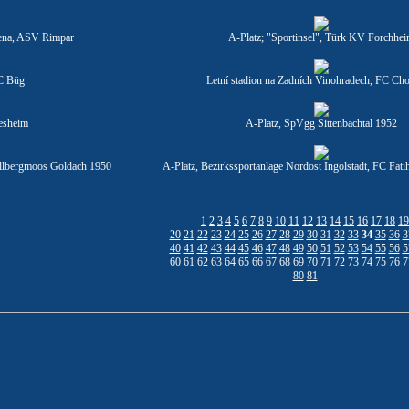
ena, ASV Rimpar
A-Platz; "Sportinsel", Türk KV Forchhe
C Büg
Letní stadion na Zadních Vinohradech, FC Ch
esheim
A-Platz, SpVgg Sittenbachtal 1952
llbergmoos Goldach 1950
A-Platz, Bezirkssportanlage Nordost Ingolstadt, FC Fati
1
2
3
4
5
6
7
8
9
10
11
12
13
14
15
16
17
18
19
20
21
22
23
24
25
26
27
28
29
30
31
32
33
34
35
36
3
40
41
42
43
44
45
46
47
48
49
50
51
52
53
54
55
56
5
60
61
62
63
64
65
66
67
68
69
70
71
72
73
74
75
76
7
80
81