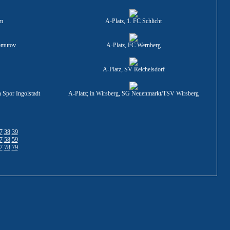
im
A-Platz, 1. FC Schlicht
omutov
A-Platz, FC Wernberg
A-Platz, SV Reichelsdorf
h Spor Ingolstadt
A-Platz; in Wirsberg, SG Neuenmarkt/TSV Wirsberg
7
38
39
7
58
59
7
78
79