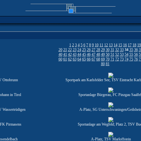
1
2
3
4
5
6
7
8
9
10
11
12
13
14
15
16
17
18
19
20
21
22
23
24
25
26
27
28
29
30
31
32
33
34
35
36
3
40
41
42
43
44
45
46
47
48
49
50
51
52
53
54
55
56
5
60
61
62
63
64
65
66
67
68
69
70
71
72
73
74
75
76
7
80
81
V Ottobrunn
Sportpark am Karlsfelder See, TSV Eintracht Karl
ohann in Tirol
Sportanlage Bürgerau, FC Pinzgau Saalfe
V Wassertrüdigen
A-Platz, SG Unterschwaningen/Geilshei
 FK Pirmasens
Sportanlage am Wegfeld; Platz 2, TSV Bu
nsendelbach
A-Platz, TSV Marloffstein