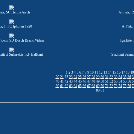
atz, SC Hertha Aisch
A-Platz, T
tz, 1. FC Iphofen 1920
A-Platz
Videm, SD Bosch Bracic Videm
Igarliste
tetit të Suharekës, KF Ballkani
Stadiumi Selma
1
2
3
4
5
6
7
8
9
10
11
12
13
14
15
16
17
18
19
20
21
22
23
24
25
26
27
28
29
30
31
32
33
34
35
36
3
40
41
42
43
44
45
46
47
48
49
50
51
52
53
54
55
56
5
60
61
62
63
64
65
66
67
68
69
70
71
72
73
74
75
76
7
80
81