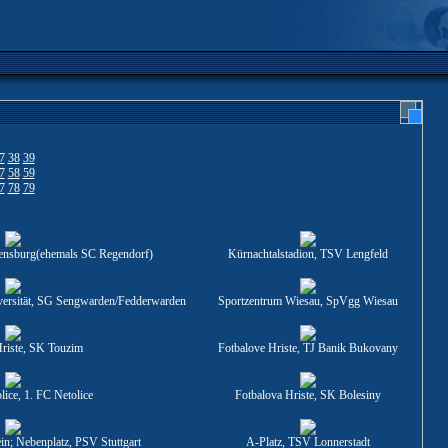
7
38
39
7
58
59
7
78
79
ensburg(ehemals SC Regendorf)
Kürnachtalstadion, TSV Lengfeld
iversität, SG Sengwarden/Fedderwarden
Sportzentrum Wiesau, SpVgg Wiesau
Hriste, SK Touzim
Fotbalove Hriste, TJ Banik Bukovany
lice, 1. FC Netolice
Fotbalova Hriste, SK Bolesiny
ein; Nebenplatz, PSV Stuttgart
A-Platz, TSV Lonnerstadt