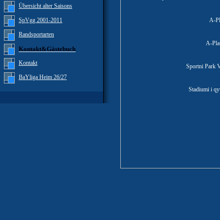
Übersicht alter Saisons
SpVgg 2001-2011
A-Pl
Randsportarten
A-Pla
Kontakt&Gästebuch
Kontakt
Sportni Park 
BaYliga Heim 26/27
Stadiumi i qy