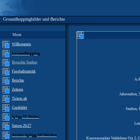
Groundhoppingbilder und Berichte
Menü
Willkommen
Groundhopping
Besuchte Stadien
Fussballstatistik
A-P
Berichte
Zeitung
Jahnstadion,
Tickets alt
Gastbilder
Stadion, 
SpVgg SV Weiden
Let
Saison 26/27
Archiv SpVgg SV Weiden
Kunstrasenplatz Waldebene Ost 2, 