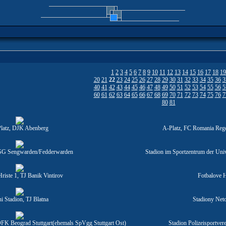
1
2
3
4
5
6
7
8
9
10
11
12
13
14
15
16
17
18
19
20
21
22
23
24
25
26
27
28
29
30
31
32
33
34
35
36
3
40
41
42
43
44
45
46
47
48
49
50
51
52
53
54
55
56
5
60
61
62
63
64
65
66
67
68
69
70
71
72
73
74
75
76
7
80
81
latz, DJK Abenberg
A-Platz, FC Romania Reg
 SG Sengwarden/Fedderwarden
Stadion im Sportzentrum der Un
Hriste 1, TJ Banik Vintirov
Fotbalove 
ni Stadion, TJ Blatna
Stadiony Neto
OFK Beograd Stuttgart(ehemals SpVgg Stuttgart Ost)
Stadion Polizeisportver