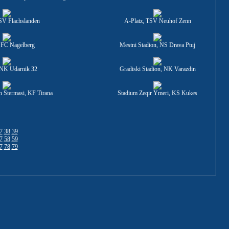
SV Flachslanden
A-Platz, TSV Neuhof Zenn
, FC Nagelberg
Mestni Stadion, NS Drava Ptuj
, NK Udarnik 32
Gradiski Stadion, NK Varazdin
n Stermasi, KF Tirana
Stadium Zeqir Ymeri, KS Kukes
7
38
39
7
58
59
7
78
79