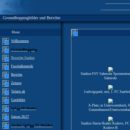
Groundhoppingbilder und Berichte
Menü
Willkommen
Groundhopping
Besuchte Stadien
Fussballstatistik
Stadion FSV Salmrohr Sportzentr
Berichte
Salmrohr
Zeitung
Tickets alt
Ludwigspark; neu, 1. FC Saarbr
Gastbilder
A-Platz; in Unterwurmbach, 
SpVgg SV Weiden
Gunzenhausen/Unterwurmba
Saison 26/27
Stadion Slavia Hradec Kralove, FC
Archiv SpVgg SV Weiden
Kralove B