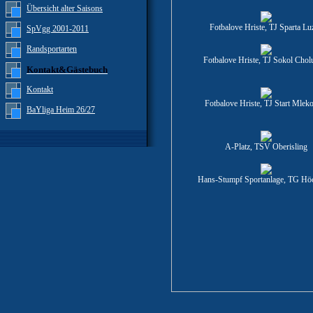
Übersicht alter Saisons
Fotbalove Hriste, TJ Sparta Lu
SpVgg 2001-2011
Randsportarten
Fotbalove Hriste, TJ Sokol Chol
Kontakt&Gästebuch
Kontakt
Fotbalove Hriste, TJ Start Mlek
BaYliga Heim 26/27
A-Platz, TSV Oberisling
Hans-Stumpf Sportanlage, TG Hö