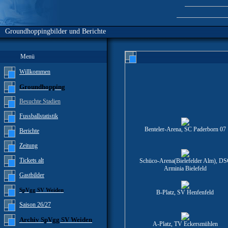
Groundhoppingbilder und Berichte
Menü
Willkommen
Groundhopping
Besuchte Stadien
Fussballstatistik
Benteler-Arena, SC Paderborn 07
Berichte
Zeitung
Tickets alt
Schüco-Arena(Bielefelder Alm), D
Arminia Bielefeld
Gastbilder
SpVgg SV Weiden
B-Platz, SV Henfenfeld
Saison 26/27
Archiv SpVgg SV Weiden
A-Platz, TV Eckersmühlen