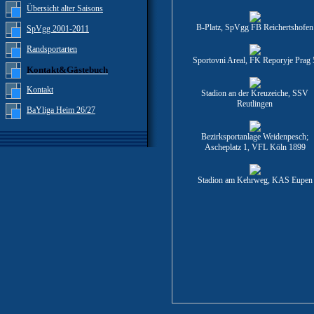
Übersicht alter Saisons
B-Platz, SpVgg FB Reichertshofen
SpVgg 2001-2011
Randsportarten
Sportovni Areal, FK Reporyje Prag 
Kontakt&Gästebuch
Kontakt
Stadion an der Kreuzeiche, SSV
Reutlingen
BaYliga Heim 26/27
Bezirksportanlage Weidenpesch;
Ascheplatz 1, VFL Köln 1899
Stadion am Kehrweg, KAS Eupen