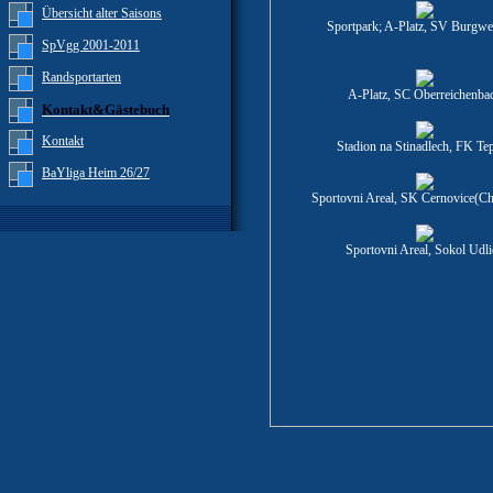
Übersicht alter Saisons
Sportpark; A-Platz, SV Burgwe
SpVgg 2001-2011
Randsportarten
A-Platz, SC Oberreichenba
Kontakt&Gästebuch
Kontakt
Stadion na Stinadlech, FK Tep
BaYliga Heim 26/27
Sportovni Areal, SK Cernovice(C
Sportovni Areal, Sokol Udli