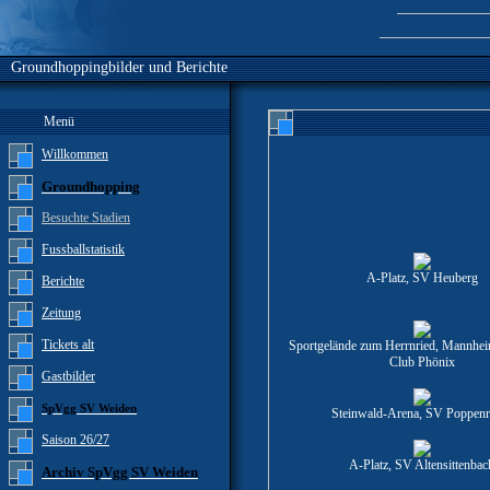
Groundhoppingbilder und Berichte
Menü
Willkommen
Groundhopping
Besuchte Stadien
Fussballstatistik
A-Platz, SV Heuberg
Berichte
Zeitung
Tickets alt
Sportgelände zum Herrnried, Mannhei
Club Phönix
Gastbilder
SpVgg SV Weiden
Steinwald-Arena, SV Poppenr
Saison 26/27
A-Platz, SV Altensittenbac
Archiv SpVgg SV Weiden